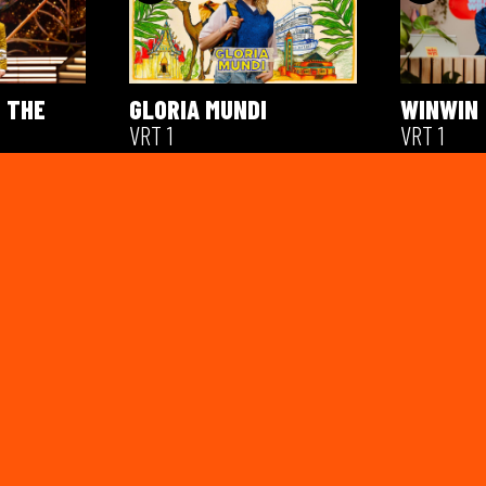
 THE
GLORIA MUNDI
WINWIN
VRT 1
VRT 1
VAN
THE REAL HOUSEWIVES
JAMES &
OF ANTWERP
PLAY
PLAY & STREAMZ