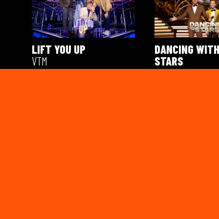
LIFT YOU UP
DANCING WITH
VTM
STARS
VTM
MIJN RESTAURANT
TOPDOKTERS 
VTM
MORGEN
PLAY