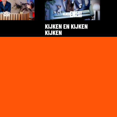
KIJKEN EN KIJKEN
KIJKEN
PLAY
 CO
KUNNEN WE
OVEREENKOMEN
VRT 1