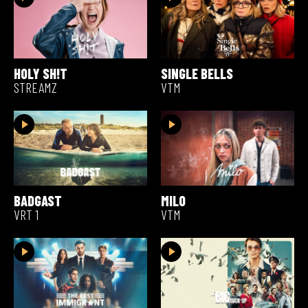
HOLY SH!T
SINGLE BELLS
STREAMZ
VTM
BADGAST
MILO
VRT 1
VTM